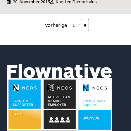
20. November 2015
Karsten Dambekalns
Seitenweise Navigation
...
Vorherige
1
9
Footer
Flownative