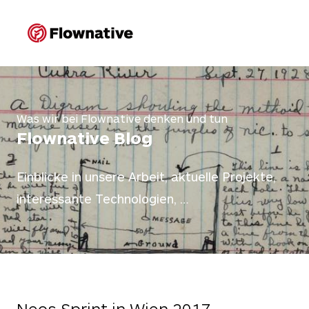
Flownative
Untermenü 
Go to main navigation
Go to content section
Go to the footer
Un
Was wir bei Flownative denken und tun
Flownative Blog
Einblicke in unsere Arbeit, aktuelle Projekte,
interessante Technologien, …
Unterme
Neos Sprint in Wien 2017