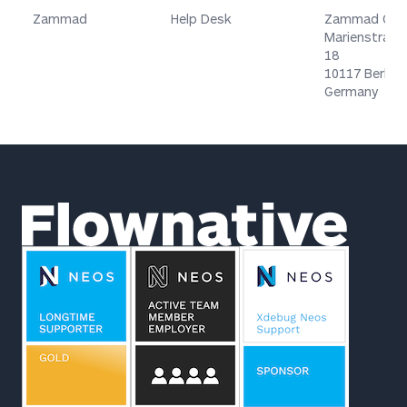
Zammad
Help Desk
Zammad Gm
Marienstraße
18
10117 Berlin
Germany
Footer
Flownative