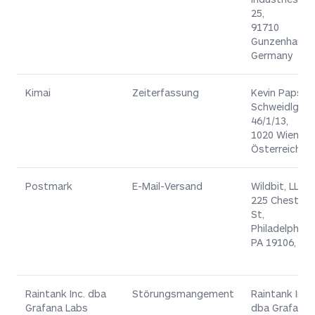
25,
91710
Gunzenhause
Germany
Kimai
Zeiterfassung
Kevin Papst,
Schweidlgas
46/1/13,
1020 Wien,
Österreich
Postmark
E-Mail-Versand
Wildbit, LLC,
225 Chestnut
St,
Philadelphia,
PA 19106, US
Raintank Inc. dba
Störungsmangement
Raintank Inc.
Grafana Labs
dba Grafana