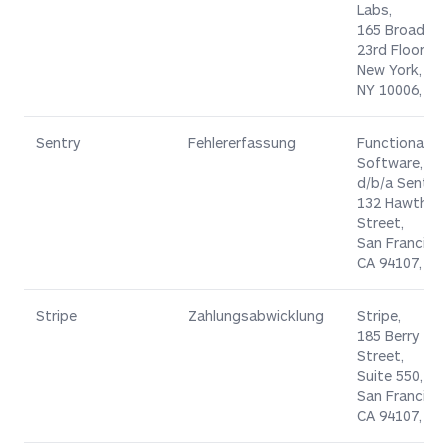
Labs,
165 Broadway
23rd Floor,
New York,
NY 10006, US
Sentry
Fehlererfassung
Functional
Software, Inc
d/b/a Sentry,
132 Hawthor
Street,
San Francisco
CA 94107, US
Stripe
Zahlungsabwicklung
Stripe,
185 Berry
Street,
Suite 550,
San Francisco
CA 94107, US