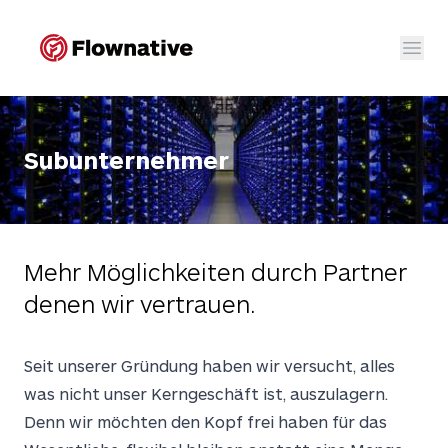
Flownative
Menü
Untermenü 
Go to main navigation
Go to content section
Go to the footer
Subunternehmer
Un
Mehr Möglichkeiten durch Partner
Unterme
denen wir vertrauen.
Seit unserer Gründung haben wir versucht, alles
was nicht unser Kerngeschäft ist, auszulagern.
Denn wir möchten den Kopf frei haben für das