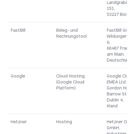
Landgrabenw
151,
53227 Bonn
FastBill
Beleg- und
FastBill GmbH
Rechnungstool
Wildunger Str
6,
60487 Frankf
am Main,
Deutschland
Google
Cloud Hosting
Google Cloud
(Google Cloud
EMEA Ltd.,
Platform)
Gordon Hous
Barrow Street
Dublin 4,
Irland
Hetzner
Hosting
Hetzner Onlin
GmbH
,
Industriestr.